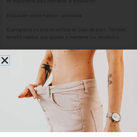
es importante para mantener la motivación.
Educación sobre hábitos saludables
El programa no solo se enfoca en bajar de peso. También
enseña hábitos que ayudan a mantener los resultados.
Aprenderás sobre:
Porciones adecuadas
Elección de alimentos
Importancia del agua
Actividad física simple
Estos cambios ayudan a que el peso no regrese después.
Apoyo en tu idioma
Muchas personas se sienten más cómodas cuando