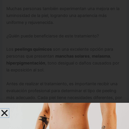
Muchas personas también experimentan una mejora en la
luminosidad de la piel, logrando una apariencia más
uniforme y rejuvenecida.
¿Quién puede beneficiarse de este tratamiento?
Los
peelings químicos
son una excelente opción para
personas que presentan
manchas solares
,
melasma
,
hiperpigmentación
, tono desigual o daños causados por
la exposición al sol.
Antes de realizar el tratamiento, es importante recibir una
evaluación profesional para determinar el tipo de peeling
más adecuado. Cada piel tiene necesidades diferentes, por
lo que un enfoque personalizado ayuda a obtener mejores
resultados.
En
nuestra
clinica hispana en Kenner
, evaluamos